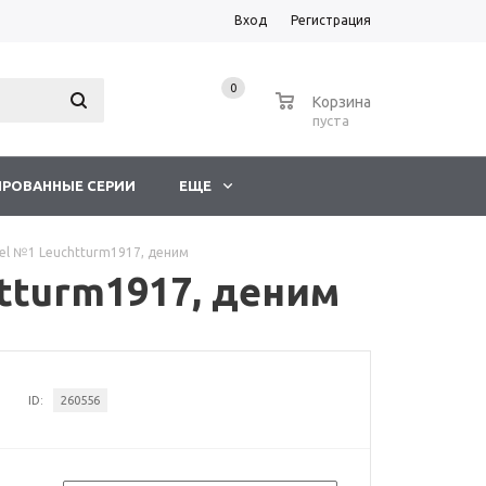
Вход
Регистрация
0
0
Корзина
пуста
РОВАННЫЕ СЕРИИ
ЕЩЕ
el №1 Leuchtturm1917, деним
tturm1917, деним
ID:
260556