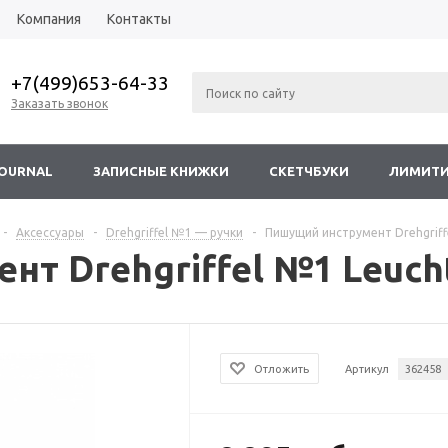
Компания
Контакты
+7(499)653-64-33
Заказать звонок
JOURNAL
ЗАПИСНЫЕ КНИЖКИ
СКЕТЧБУКИ
ЛИМИТИ
-
Аксессуары
-
Drehgriffel №1 — ручки
-
Пишущий инструмент Drehgriff
т Drehgriffel №1 Leuch
Отложить
Артикул
362458