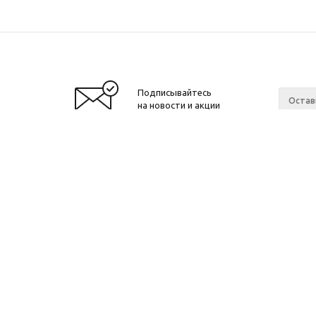
Подписывайтесь
на новости и акции
Москва, Денисовский переулок, д. 8/14
Компан
c 10 до 21 без выходных
Новости
ОГРНИП: 323774600518961
Контакт
ИНН: 770172066632
ИП Антохин Михаил Андреевич