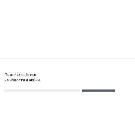
Подписывайтесь
на новости и акции
+7(499)653-64-33