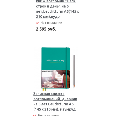
книж.воспомин."Неск.
строк в день",на 5
лет,Leuchtturm A5(145 x
210 мм),пудр
Нет в наличии
2 595 руб.
Записная книжка
воспоминаний, дневник
на 5 лет Leuchtturm A5
(145 x 210 мм), изумруд
Нет в наличии