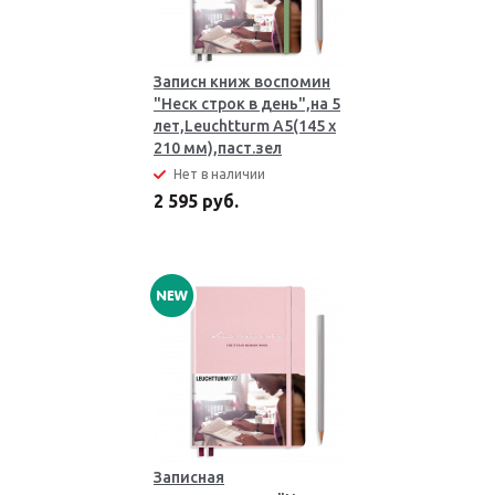
Записн книж воспомин
"Неск строк в день",на 5
лет,Leuchtturm A5(145 x
210 мм),паст.зел
Нет в наличии
2 595 руб.
Записная