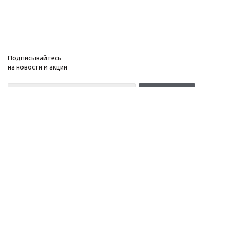
Подписывайтесь
на новости и акции
+7(499)653-64-33
Москва, Денисовский
Компания
переулок, д. 8/14
Информация
c 10 до 21 без выходных
Помощь
ОГРНИП:
323774600518961