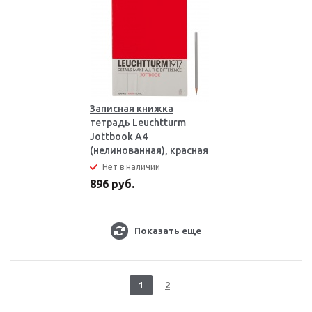
Записная книжка
тетрадь Leuchtturm
Jottbook А4
(нелинованная), красная
Нет в наличии
896 руб.
Показать еще
1
2