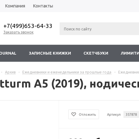
Компания
Контакты
+7(499)653-64-33
Заказать звонок
JOURNAL
ЗАПИСНЫЕ КНИЖКИ
СКЕТЧБУКИ
ЛИМИТИ
-
Архив
-
Ежедневники и еженедельники за прошлые года
-
Ежедневник
turm A5 (2019), нодиче
Отложить
Артикул
357878