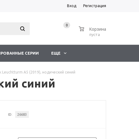
Вход
Регистрация
0
0
Корзина
пуста
РОВАННЫЕ СЕРИИ
ЕЩЕ
 Leuchtturm A5 (2019), нодический синий
ский синий
ID:
26683