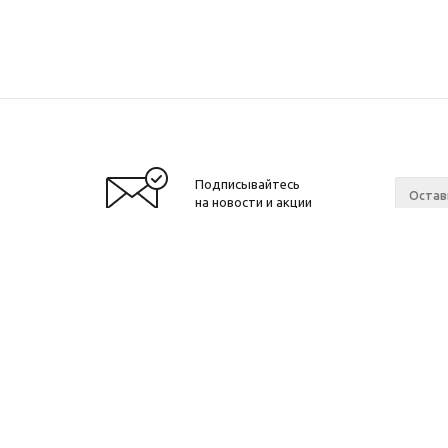
Подписывайтесь
на новости и акции
Москва, Денисовский переулок, д. 8/14
Компан
c 10 до 21 без выходных
Новости
ОГРНИП: 323774600518961
Контакт
ИНН: 770172066632
ИП Антохин Михаил Андреевич