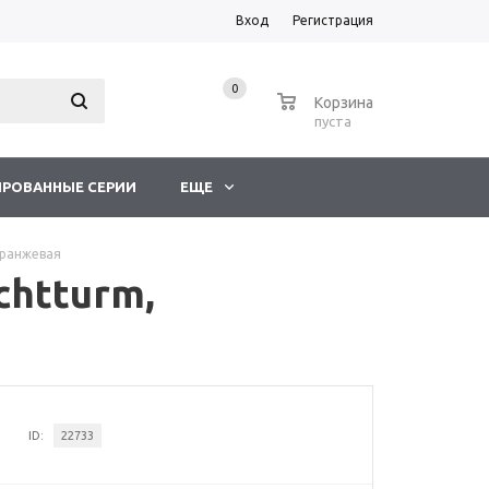
Вход
Регистрация
0
0
Корзина
пуста
РОВАННЫЕ СЕРИИ
ЕЩЕ
оранжевая
chtturm,
ID:
22733