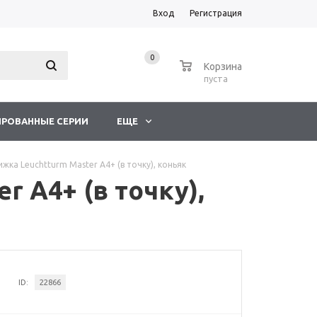
Вход
Регистрация
0
0
Корзина
пуста
РОВАННЫЕ СЕРИИ
ЕЩЕ
жка Leuchtturm Master А4+ (в точку), коньяк
 А4+ (в точку),
ID:
22866