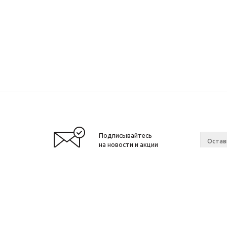
Подписывайтесь
на новости и акции
Москва, Денисовский переулок, д. 8/14
Компан
c 10 до 21 без выходных
Новости
ОГРНИП: 323774600518961