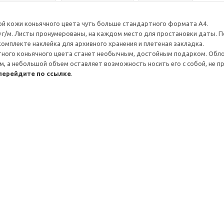
ьной кожи коньячного цвета чуть больше стандартного формата А4.
80 г/м. Листы пронумерованы, на каждом место для простановки даты. П
комплекте наклейка для архивного хранения и плетеная закладка.
нтного коньячного цвета станет необычным, достойным подарком. Обло
м, а небольшой объем оставляет возможность носить его с собой, не п
перейдите по ссылке
.