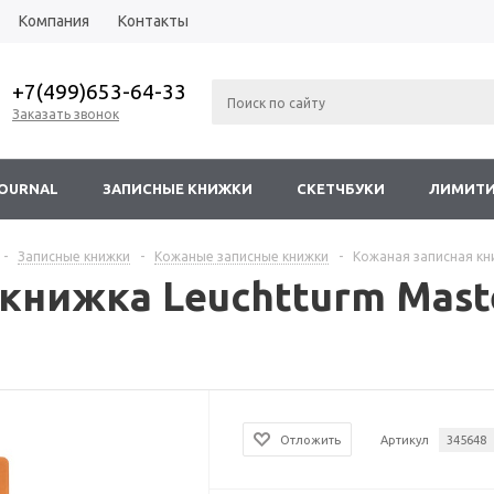
Компания
Контакты
+7(499)653-64-33
Заказать звонок
JOURNAL
ЗАПИСНЫЕ КНИЖКИ
СКЕТЧБУКИ
ЛИМИТИ
-
Записные книжки
-
Кожаные записные книжки
-
Кожаная записная кни
книжка Leuchtturm Master
Отложить
Артикул
345648