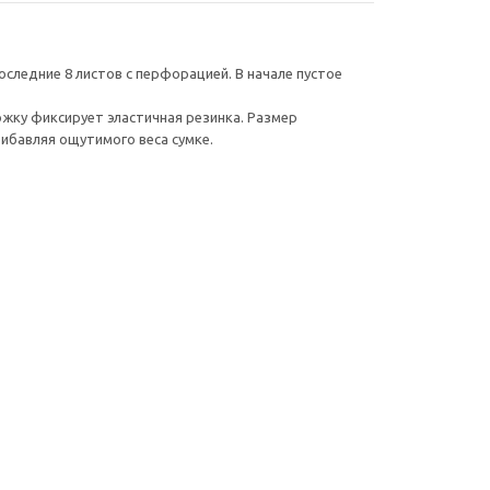
оследние 8 листов с перфорацией. В начале пустое
жку фиксирует эластичная резинка. Размер
рибавляя ощутимого веса сумке.