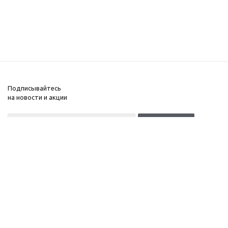
Подписывайтесь
на новости и акции
+7(499)653-64-33
Москва, Денисовский
Компания
переулок, д. 8/14