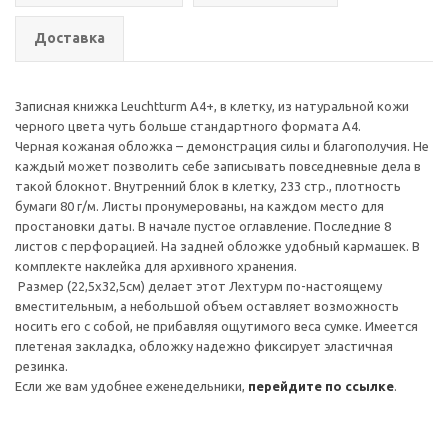
Доставка
Записная книжка Leuchtturm А4+, в клетку, из натуральной кожи
черного цвета чуть больше стандартного формата А4.
Черная кожаная обложка – демонстрация силы и благополучия. Не
каждый может позволить себе записывать повседневные дела в
такой блокнот. Внутренний блок в клетку, 233 стр., плотность
бумаги 80 г/м. Листы пронумерованы, на каждом место для
простановки даты. В начале пустое оглавление. Последние 8
листов с перфорацией. На задней обложке удобный кармашек. В
комплекте наклейка для архивного хранения.
Размер (22,5х32,5см) делает этот Лехтурм по-настоящему
вместительным, а небольшой объем оставляет возможность
носить его с собой, не прибавляя ощутимого веса сумке. Имеется
плетеная закладка, обложку надежно фиксирует эластичная
резинка.
Если же вам удобнее еженедельники,
перейдите по ссылке
.