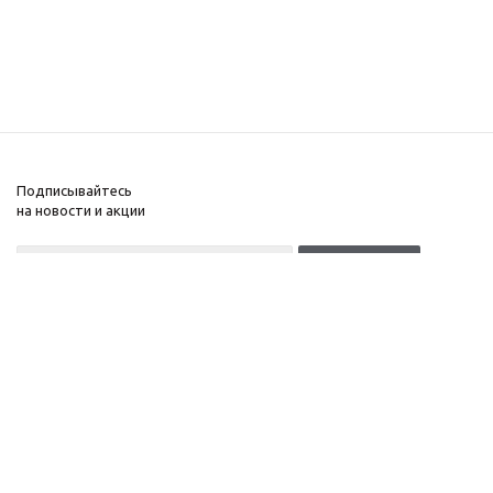
Подписывайтесь
на новости и акции
+7(499)653-64-33
Москва, Денисовский
Компания
переулок, д. 8/14