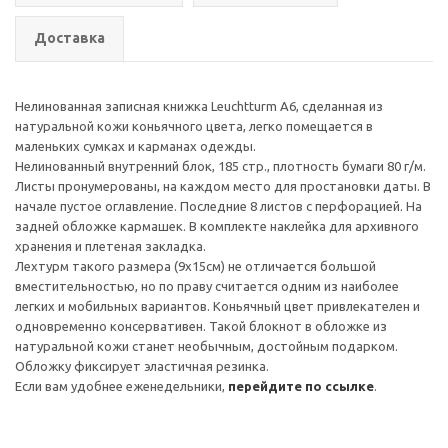
Доставка
Нелинованная записная книжка Leuchtturm А6, сделанная из
натуральной кожи коньячного цвета, легко помещается в
маленьких сумках и карманах одежды.
Нелинованный внутренний блок, 185 стр., плотность бумаги 80 г/м.
Листы пронумерованы, на каждом место для простановки даты. В
начале пустое оглавление. Последние 8 листов с перфорацией. На
задней обложке кармашек. В комплекте наклейка для архивного
хранения и плетеная закладка.
Лехтурм такого размера (9х15см) не отличается большой
вместительностью, но по праву считается одним из наиболее
легких и мобильных вариантов. Коньячный цвет привлекателен и
одновременно консервативен. Такой блокнот в обложке из
натуральной кожи станет необычным, достойным подарком.
Обложку фиксирует эластичная резинка.
Если вам удобнее еженедельники,
перейдите по ссылке
.