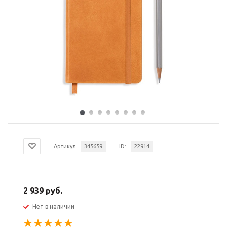
Артикул
345659
ID:
22914
2 939 руб.
Нет в наличии