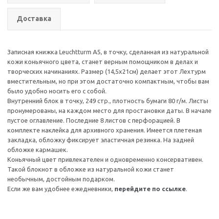
Доставка
Записная книжка Leuchtturm А5, в точку, сделанная из натуральной
кожи коньячного цвета, станет верным помощником в делах и
творческих начинаниях. Размер (14,5х21см) делает этот Лехтурм
вместительным, но при этом достаточно компактным, чтобы вам
было удобно носить его с собой.
Внутренний блок в точку, 249 стр., плотность бумаги 80 г/м. Листы
пронумерованы, на каждом место для простановки даты. В начале
пустое оглавление. Последние 8 листов с перфорацией. В
комплекте наклейка для архивного хранения. Имеется плетеная
закладка, обложку фиксирует эластичная резинка. На задней
обложке кармашек.
Коньячный цвет привлекателен и одновременно консервативен.
Такой блокнот в обложке из натуральной кожи станет
необычным, достойным подарком.
Если же вам удобнее ежедневники,
перейдите по ссылке
.