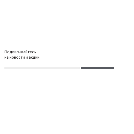
Подписывайтесь
на новости и акции
+7(499)653-64-33
Москва, Денисовский
Компания
переулок, д. 8/14