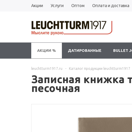
Акции
Услуги
Оптом
Оплата и доставка
АКЦИИ %
ДАТИРОВАННЫЕ
BULLET 
leuchtturm1917.ru
-
Каталог продукции leuchtturm1917
Записная книжка т
песочная