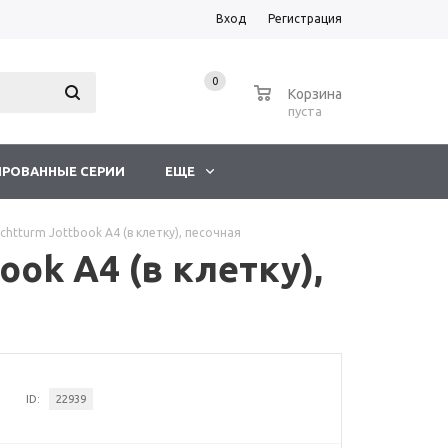
Вход
Регистрация
0
0
Корзина
пуста
РОВАННЫЕ СЕРИИ
ЕЩЕ
htturm Jottbook А4 (в клетку), песочная
ok А4 (в клетку),
ID:
22939