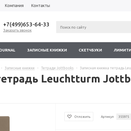
Компания
Контакты
+7(499)653-64-33
Заказать звонок
JOURNAL
ЗАПИСНЫЕ КНИЖКИ
СКЕТЧБУКИ
ЛИМИТИ
-
Записные книжки
-
Тетради Jottbooks
-
Записная книжка тетрадь Leuc
етрадь Leuchtturm Jottbo
Отложить
Артикул
355975