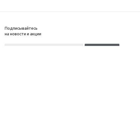
Подписывайтесь
на новости и акции
+7(499)653-64-33
Москва, Денисовский
Компания
переулок, д. 8/14
Информация
c 10 до 21 без выходных
Помощь
ОГРНИП:
323774600518961
ИНН: 770172066632