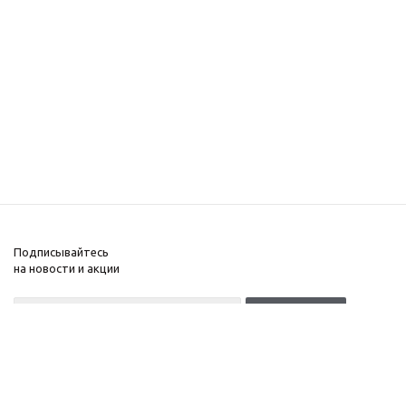
Подписывайтесь
на новости и акции
+7(499)653-64-33