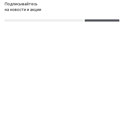
Подписывайтесь
на новости и акции
+7(499)653-64-33
Москва, Денисовский
Компания
переулок, д. 8/14
Информация
c 10 до 21 без выходных
Помощь
ОГРНИП:
323774600518961
ИНН: 770172066632
ИП Антохин Михаил
Андреевич