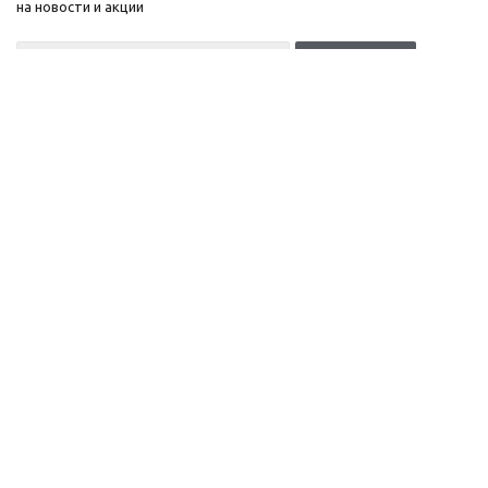
на новости и акции
+7(499)653-64-33
Москва, Денисовский
Компания
переулок, д. 8/14
Информация
c 10 до 21 без выходных
Помощь
ОГРНИП:
323774600518961
ИНН: 770172066632
ИП Антохин Михаил
Андреевич