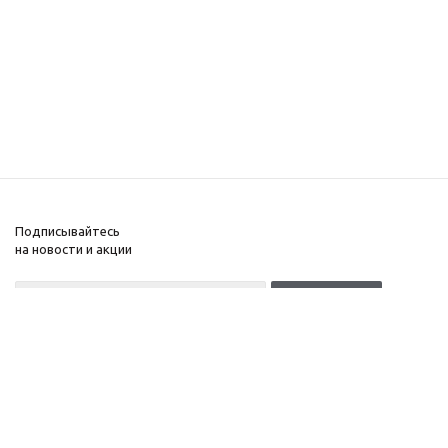
Подписывайтесь
на новости и акции
+7(499)653-64-33