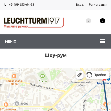
+7(499)653-64-33
Вход
Регистрация
0
0
МЕНЮ
Шоу-рум